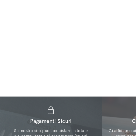
Pagamenti Sicuri
C
Sul nostro sito puoi acquistare in totale
Ci affidiamo a