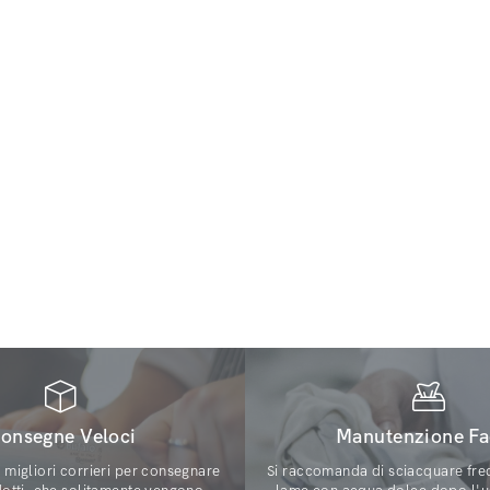
onsegne Veloci
Manutenzione Fa
i migliori corrieri per consegnare
Si raccomanda di sciacquare fre