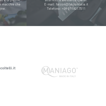
o e di pulirle
alla nostra assistenza clienti:
re macchie che
E-mail: falcon@falconitalia.it
ine.
Telefono: +39 0118217511
oltelli.it