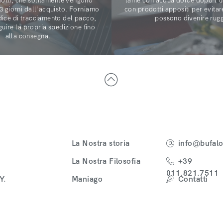
odotti, che solitamente vengono
lame con acqua dolce dopo l'us
 3 giorni dall'acquisto. Forniamo
con prodotti appositi per evita
dice di tracciamento del pacco,
possono divenire rugg
guire la propria spedizione fino
alla consegna.
La Nostra storia
info@bufaloc
La Nostra Filosofia
+39
011.821.7511
Y.
Maniago
Contatti