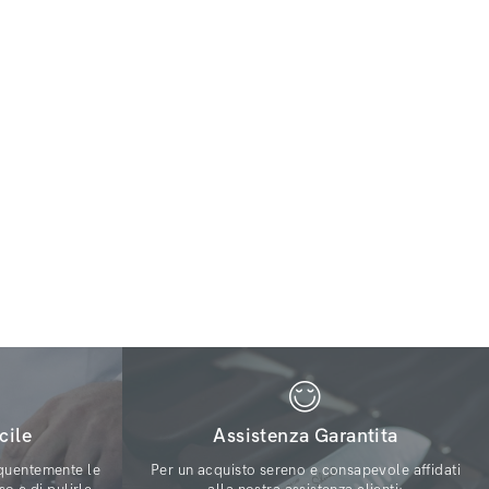
cile
Assistenza Garantita
quentemente le
Per un acquisto sereno e consapevole affidati