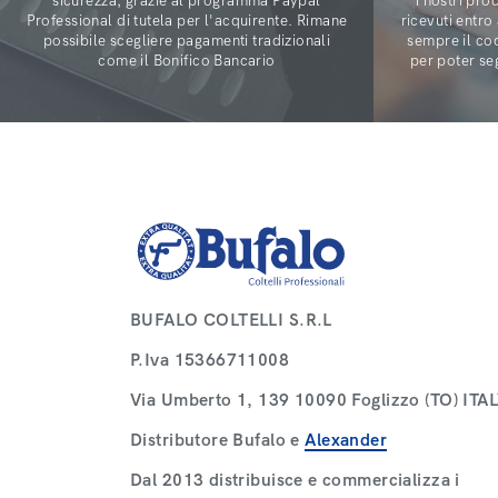
sicurezza, grazie al programma Paypal
i nostri pr
Professional di tutela per l'acquirente. Rimane
ricevuti entro
possibile scegliere pagamenti tradizionali
sempre il co
come il Bonifico Bancario
per poter se
BUFALO COLTELLI S.R.L
P.Iva 15366711008
Via Umberto 1, 139 10090 Foglizzo (TO) ITAL
Distributore
Bufalo
e
Alexander
Dal 2013 distribuisce e commercializza i