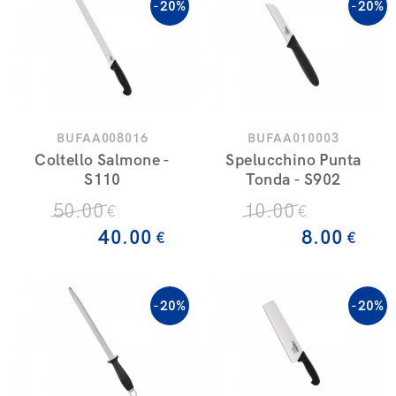
-20%
-20%
BUFAA008016
BUFAA010003
Coltello Salmone -
Spelucchino Punta
S110
Tonda - S902
50
.00
10
.00
€
€
40
.00
8
.00
€
€
-20%
-20%