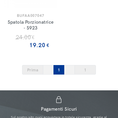
BUFAA007047
Spatola Porzionatrice
- S923
24
.00
€
19
.20
€
Prima
1
1
Pagamenti Sicuri
Sul nostro sito puoi acquistare in totale sicurezza, grazie al