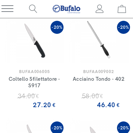
-20%
-20%
BUFAA006005
BUFAA009002
Coltello Sfilettatore -
Acciaino Tondo - 402
S917
34
.00
58
.00
€
€
27
.20
46
.40
€
€
-20%
-20%