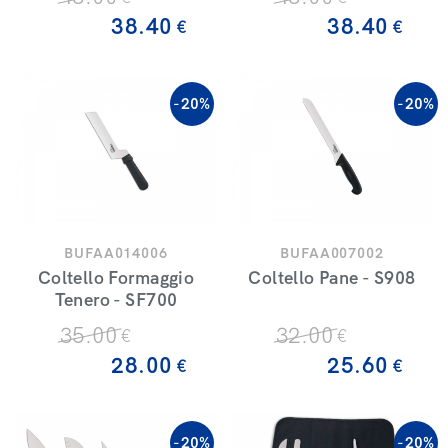
38
.40
38
.40
€
€
-20%
-20%
BUFAA014006
BUFAA007002
Coltello Formaggio
Coltello Pane - S908
Tenero - SF700
35
.00
32
.00
€
€
28
.00
25
.60
€
€
-20%
-20%