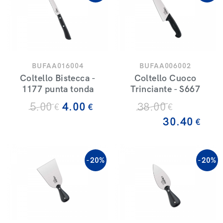
BUFAA016004
BUFAA006002
Coltello Bistecca -
Coltello Cuoco
1177 punta tonda
Trinciante - S667
5
.00
4
.00
38
.00
€
€
€
30
.40
€
-20%
-20%