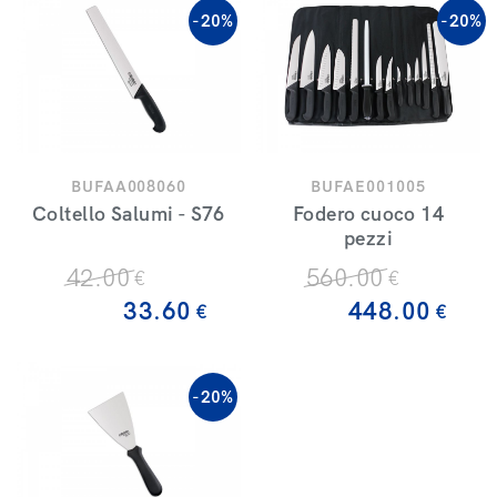
-20%
-20%
BUFAA008060
BUFAE001005
Coltello Salumi - S76
Fodero cuoco 14
pezzi
42
.00
560
.00
€
€
33
.60
448
.00
€
€
-20%