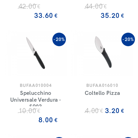
42
.00
44
.00
€
€
33
.60
35
.20
€
€
-20%
-20%
BUFAA010004
BUFAA016010
Spelucchino
Coltello Pizza
Universale Verdura -
S903
10
.00
4
.00
3
.20
€
€
€
8
.00
€