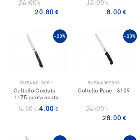
26
.00
10
.00
€
€
20
.80
8
.00
€
€
-20%
-20%
BUFAA016001
BUFAA007003
Coltello Costata -
Coltello Pane - S109
1175 punta acuta
5
.00
4
.00
35
.00
€
€
€
28
.00
€