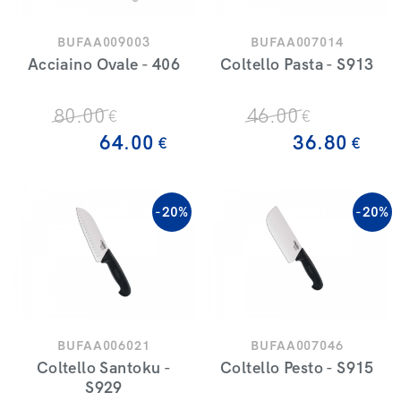
BUFAA009003
BUFAA007014
Acciaino Ovale - 406
Coltello Pasta - S913
80
.00
46
.00
€
€
64
.00
36
.80
€
€
-20%
-20%
BUFAA006021
BUFAA007046
Coltello Santoku -
Coltello Pesto - S915
S929