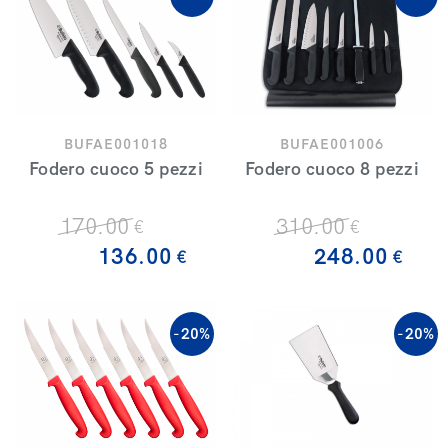
BUFAE001018
BUFAE001006
Fodero cuoco 5 pezzi
Fodero cuoco 8 pezzi
170
.00
310
.00
€
€
136
.00
248
.00
€
€
-20%
-20%