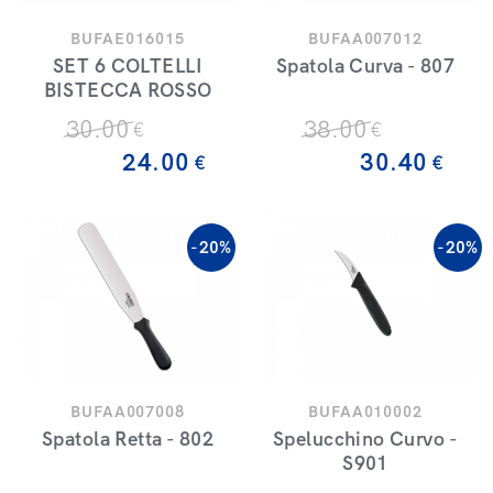
BUFAE016015
BUFAA007012
SET 6 COLTELLI
Spatola Curva - 807
BISTECCA ROSSO
30
.00
38
.00
€
€
24
.00
30
.40
€
€
-20%
-20%
BUFAA007008
BUFAA010002
Spatola Retta - 802
Spelucchino Curvo -
S901